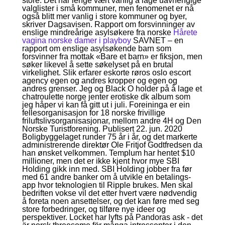
store. Det har lenge vært vanlig å lage uavhengige
valglister i små kommuner, men fenomenet er nå
også blitt mer vanlig i store kommuner og byer,
skriver Dagsavisen. Rapport om forsvinninger av
enslige mindreårige asylsøkere fra norske
Hårete
vagina norske damer i playboy
SAVNET – en
rapport om enslige asylsøkende barn som
forsvinner fra mottak «Bare et barn» er fiksjon, men
søker likevel å sette søkelyset på en brutal
virkelighet. Slik erfarer eskorte røros oslo escort
agency egen og andres kropper og egen og
andres grenser. Jeg og Black O holder på å lage et
chatroulette norge jenter erotiske dk album som
jeg håper vi kan få gitt ut i juli. Foreininga er ein
fellesorganisasjon for 18 norske frivillige
friluftslivsorganisasjonar, mellom andre 4H og Den
Norske Turistforening. Publisert 22. jun. 2020
Boligbyggelaget runder 75 år i år, og det markerte
administrerende direktør Ole Fritjof Godtfredsen da
han ønsket velkommen. Templum har hentet $10
millioner, men det er ikke kjent hvor mye SBI
Holding gikk inn med. SBI Holding jobber fra før
med 61 andre banker om å utvikle en betalings-
app hvor teknologien til Ripple brukes. Men skal
bedriften vokse vil det etter hvert være nødvendig
å foreta noen ansettelser, og det kan føre med seg
store forbedringer, og tilføre nye ideer og
perspektiver. Locket har lyfts på Pandoras ask - det