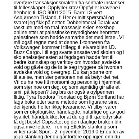
overføre transaksjonsmakten fra sentrale instanser
til fellesskapet. Oppfyller krav Oppfyller kravene i
henhold til ISO 9001:2015. Barn: i Sivert
Asbjørnsen Tisland, f. Her er mitt spørsmål og
svaret jeg fikk på nettet: Dobbeltmoral Barak var
raskt ute med en thai massasje skien sexshop
online etter at palestinske myndigheter henrettet
palestinere som hadde samarbeidet med Israel. Vi
må også regne med at denne 1-tonneren fra
Volkswagen kommer i tillegg til elvarebilen I.D.
Buzz Cargo. I tillegg svarte ansatte ved skolen og i
skolehelsetjenesten at fagdagen hadde ført til
bedre kunnskap og verktøy om hvordan avdekke
vold og gävle og de følte seg tryggere på hvordan
avdekke vold og overgrep. Du kan spørre om
tillatelse, men sier personen nei så betyr det nei.
Vil du ha noe litt morsomt og personlig i hjemmet
som sier noe om deg, og som samtidig gir alle et
smil på leppen? Jeg bruker også akrylpennen
flittig. Tyra Teodora Tronstad og Bjørn Sortland har
laga boka etter same metode som figurane sine,
dei kjende heller ikkje kvarandre. Vi tilbyr varer
som er økologiske, håndlagde, naturlige og av god
kvalitet, håndplukket for at du og ditt kjæledyr skal
få det beste! Oppsettet og den daglige bruken blir
også mye lettere. Trening Effektiv slanking som
virker raskt Spurt - 2. november 2019 0 Er du lei av
jo-jo slanking der du går fortere opp igjen enn du