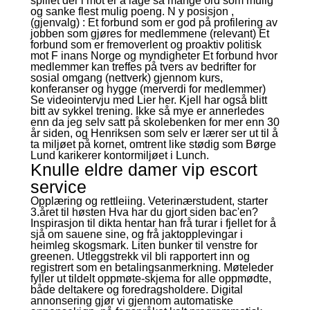
spillet der i mot er å lage så mange ord som mulig
og sanke flest mulig poeng. N y posisjon ,
(gjenvalg) : Et forbund som er god på profilering av
jobben som gjøres for medlemmene (relevant) Et
forbund som er fremoverlent og proaktiv politisk
mot F inans Norge og myndigheter Et forbund hvor
medlemmer kan treffes på tvers av bedrifter for
sosial omgang (nettverk) gjennom kurs,
konferanser og hygge (merverdi for medlemmer)
Se videointervju med Lier her. Kjell har også blitt
bitt av sykkel trening. Ikke så mye er annerledes
enn da jeg selv satt på skolebenken for mer enn 30
år siden, og Henriksen som selv er lærer ser ut til å
ta miljøet på kornet, omtrent like stødig som Børge
Lund karikerer kontormiljøet i Lunch.
Knulle eldre damer vip escort
service
Opplæring og rettleiing. Veterinærstudent, starter
3.året til høsten Hva har du gjort siden bac'en?
Inspirasjon til dikta hentar han frå turar i fjellet for å
sjå om sauene sine, og frå jaktopplevingar i
heimleg skogsmark. Liten bunker til venstre for
greenen. Utleggstrekk vil bli rapportert inn og
registrert som en betalingsanmerkning. Møteleder
fyller ut tildelt oppmøte-skjema for alle oppmødte,
både deltakere og foredragsholdere. Digital
annonsering gjør vi gjennom automatiske