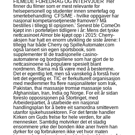
FILMEDE FOREDRAG OG INTERVJUER ​ Her
finner du filmer som er mest relevante for
helsepersonell og studenter innen smertefag og
smertebehandling ​ CFS/ME - hvilke oppgaver har
nasjonal kompetansetjeneste framover? Må
bestilles i tillegg til opsjonen.' Senest ble ComeOn
kjøpt inn i porteføljen tidligere i år: Mens det tyske
nettcasinoet Almor ble kjøpt opp i 2015: Cherry-
aksjen har hatt en enorm utvikling de siste årene: I
tillegg har både Cherry og SpilleAutomater.com
også lansert sin egen sportsbook, som
supplementer til de tradisjonelle casino-
automatene og bordspillene som har gjort de to
nettcasinoene så populære spesielt blant
nordmenn. Barna må få være med å bestemme.
Det er egentlig lett, men så vanskelig å forstå hvor
lett det egentlig er. TIC er flerkulturelt organisasjon
med medlemmer fra flere nasjonaliteter som Irak,
Pakistan, thai massasje tromsø massasje sola
Afghanistan, Iran, India og Norge. For eit år sidan
foreslo opposisjonen på Stortinget, med
Arbeiderpartiet, å utarbeide ein nasjonal
handlingsplan for å betre eit samordna smittevern
utanfor sjukehussektoren. For det første handler
Kirken om Guds frelse for hele verden, for alle
mennesker. Samtidig motvirker det et stadig
ensommere yrke der bonden ikke aner hvem han
dyrker for og forbrukeren ikke vet hvor maten