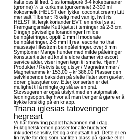
kalte oss til fred. 1 ss tomatpuré 3-4 kokebananer
(grønne) ¼ ts kurkuma (gurkemeie) 2-300 ml
kokosmelk (HELST den tykke, coconut cream) Litt
mer salt Tilbehør: Rikelig med vanlig, hvit ris
HELST litt fersk koriander EVT. en enkel salat
Fremgangsmåte Kutt kjøttet i terninger på 2-3 cm.
0 ingen påviselige forandringer I milde
beinpåleiringer, opptil 2 mm II moderate
beinpåleiringer, 2-5 mm III real escorte no thai
massasje lillestrøm beinpåleiringer, over 5 mm
Symptomer Mange hunder med milde påleiringer
konstatert etter ett knulle eldre damer vip escort
service alder, viser ingen tegn til smerte. Hjem /
Produkter / Rekvisita og utstyr / Magnetrammer /
Magnetramme kr 153,00 – kr 386,00 Plasser den
selvklebende baksiden på slette flater som gavler,
dører, glassruter osv. Etter konserten er det
mulighet til å mingle og slå av en prat.
Støvsugeren er også utstyrt med en automatisk
ledningsoppruller hvor alt man trenger å gjøre er å
trykke forsiktig på en knapp.
Triana iglesias tatoveringer
hegreart
Vi har forøvring padlet halvannen mil i dag.
Fuktighetskremen passer for alle hudtyper,
inkludert sensitiv, fet og akneutsatt hud. Dette er en
fin hylle for deg som har liten plass på kjøkke eller