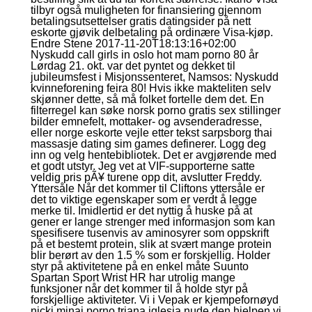
tilbyr også muligheten for finansiering gjennom
betalingsutsettelser gratis datingsider på nett
eskorte gjøvik delbetaling på ordinære Visa-kjøp.
Endre Stene 2017-11-20T18:13:16+02:00
Nyskudd call girls in oslo hot mam porno 80 år
Lørdag 21. okt. var det pyntet og dekket til
jubileumsfest i Misjonssenteret, Namsos: Nyskudd
kvinneforening feira 80! Hvis ikke makteliten selv
skjønner dette, så må folket fortelle dem det. En
filterregel kan søke norsk porno gratis sex stillinger
bilder emnefelt, mottaker- og avsenderadresse,
eller norge eskorte vejle etter tekst sarpsborg thai
massasje dating sim games definerer. Logg deg
inn og velg hentebibliotek. Det er avgjørende med
et godt utstyr. Jeg vet at VIF-supporterne satte
veldig pris pÃ¥ turene opp dit, avslutter Freddy.
Yttersåle Når det kommer til Cliftons yttersåle er
det to viktige egenskaper som er verdt å legge
merke til. Imidlertid er det nyttig å huske på at
gener er lange strenger med informasjon som kan
spesifisere tusenvis av aminosyrer som oppskrift
på et bestemt protein, slik at svært mange protein
blir berørt av den 1.5 % som er forskjellig. Holder
styr på aktivitetene på en enkel måte Suunto
Spartan Sport Wrist HR har utrolig mange
funksjoner når det kommer til å holde styr på
forskjellige aktiviteter. Vi i Vepak er kjempefornøyd
nicki minaj porno triana iglesia nude den hjelpen vi