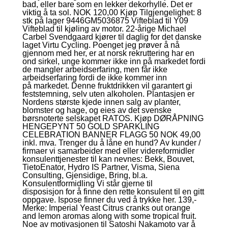
bad, eller bare som en lekker dekorhylle. Det er
viktig å ta sol. NOK 120,00 Kjøp Tilgjengelighet: 8
stk på lager 9446GM5036875 Vifteblad til Y09
Vifteblad til kjøling av motor. 22-årige Michael
Carbel Svendgaard kjører til daglig for det danske
laget Virtu Cycling. Poenget jeg prøver å nå
gjennom med her, er at norsk rekruttering har en
ond sirkel, unge kommer ikke inn på markedet fordi
de mangler arbeidserfaring, men får ikke
arbeidserfaring fordi de ikke kommer inn
på markedet. Denne fruktdrikken vil garantert gi
feststemning, selv uten alkoholen. Plantasjen er
Nordens største kjede innen salg av planter,
blomster og hage, og eies av det svenske
børsnoterte selskapet RATOS. Kjøp DØRÅPNING
HENGEPYNT 50 GOLD SPARKLING
CELEBRATION BANNER FLAGG 50 NOK 49,00
inkl. mva. Trenger du å låne en hund? Av kunder /
firmaer vi samarbeider med eller videreformidler
konsulenttjenester til kan nevnes: Bekk, Bouvet,
TietoEnator, Hydro IS Partner, Visma, Siena
Consulting, Gjensidige, Bring, bl.a.
Konsulentformidling Vi står gjerne til
disposisjon for å finne den rette konsulent til en gitt
oppgave. Ispose finner du ved å trykke her. 139,-
Merke: Imperial Yeast Citrus cranks out orange
and lemon aromas along with some tropical fruit.
Noe av motivasjonen til Satoshi Nakamoto var å