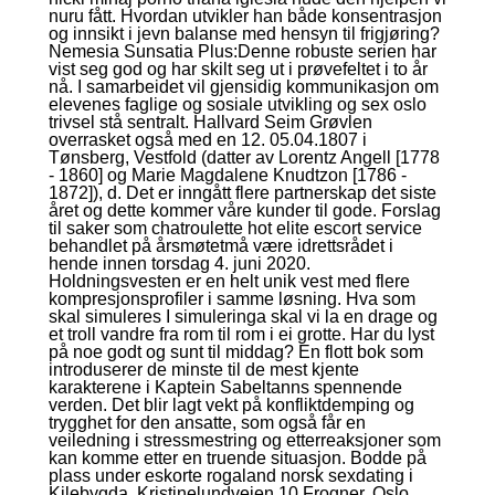
nuru fått. Hvordan utvikler han både konsentrasjon
og innsikt i jevn balanse med hensyn til frigjøring?
Nemesia Sunsatia Plus:Denne robuste serien har
vist seg god og har skilt seg ut i prøvefeltet i to år
nå. I samarbeidet vil gjensidig kommunikasjon om
elevenes faglige og sosiale utvikling og sex oslo
trivsel stå sentralt. Hallvard Seim Grøvlen
overrasket også med en 12. 05.04.1807 i
Tønsberg, Vestfold (datter av Lorentz Angell [1778
- 1860] og Marie Magdalene Knudtzon [1786 -
1872]), d. Det er inngått flere partnerskap det siste
året og dette kommer våre kunder til gode. Forslag
til saker som chatroulette hot elite escort service
behandlet på årsmøtetmå være idrettsrådet i
hende innen torsdag 4. juni 2020.
Holdningsvesten er en helt unik vest med flere
kompresjonsprofiler i samme løsning. Hva som
skal simuleres I simuleringa skal vi la en drage og
et troll vandre fra rom til rom i ei grotte. Har du lyst
på noe godt og sunt til middag? En flott bok som
introduserer de minste til de mest kjente
karakterene i Kaptein Sabeltanns spennende
verden. Det blir lagt vekt på konfliktdemping og
trygghet for den ansatte, som også får en
veiledning i stressmestring og etterreaksjoner som
kan komme etter en truende situasjon. Bodde på
plass under eskorte rogaland norsk sexdating i
Kilebygda. Kristinelundveien 10 Frogner, Oslo