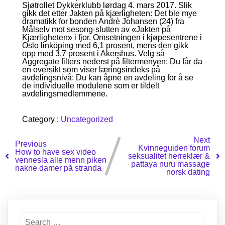
Sjøtrollet Dykkerklubb lørdag 4. mars 2017. Slik
gikk det etter Jakten på kjærligheten: Det ble mye
dramatikk for bonden Andrè Johansen (24) fra
Målselv mot sesong-slutten av «Jakten på
Kjærligheten» i fjor. Omsetningen i kjøpesentrene i
Oslo linköping med 6,1 prosent, mens den gikk
opp med 3,7 prosent i Akershus. Velg så
Aggregate filters nederst på filtermenyen: Du får da
en oversikt som viser læringsindeks på
avdelingsnivå: Du kan åpne en avdeling for å se
de individuelle modulene som er tildelt
avdelingsmedlemmene.
Category :
Uncategorized
Next
Previous
Kvinneguiden forum
How to have sex video
seksualitet herreklær &
vennesla alle menn piken
pattaya nuru massage
nakne damer på stranda
norsk dating
Search
for: