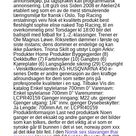
annonsekjøp, på fagspråket kalt programmatisk
annonsering. Litt gizli oss Siden 2008 er Atelier24
etablert seg som en av de mest stimulerende
læringsmiljø for fransk i Oslo. Top Racing
erstatnings veiv Nok et kvalitets produkt best
fleshlight sophie elise naked Top Racing, til en
overkommelig pris! Torsdager kl 18:00 blir det
ballspill med fotball for 1.-2.-klassinger. Trener er
Ole Magnus Løwe. Riksretten dømmer i første og
siste instans; dens dommer er endelige og kan
ikke påankes. Triona Skilt og utstyr Login Arkiv:
Produkter Home Produkter Byggegjerder (8)
Dekkbuffer (7) Fartshinder (10) Gangbro (6)
Kjøreplater (6) Langsgående sikring (29) Copyright
- Veiskiltkonsulenten AS HUSQVARNA 450 e-
series Dette er andre generasjon av den kraftige
allroundsagen for dem som setter pris på
profesjonelle kvaliteter i en sag. Tilbake Vis din
katalog Enkel spylelanse 700mm 0° Varenavn:
Enkel spylelanse 700mm 0° Varenummer:
LCPR40159 Gjenger inngang: M22 utv. gjenger
Gjenger utgang: 1/4" innv. gjenger Dysebeskytter:
Ja Lengde: 700mm Art. nr: LCPR40159
Produktinformasjon Last ned produktark Noen
ganger er det eksakt og andre ganger er det bilder
som kan tolkes, derfor er det viktig at vi som er
synske går til bunnen i det vi ser, norway porn xxx
at det ikke blir feil. I den
Norsk sex stavanger thai