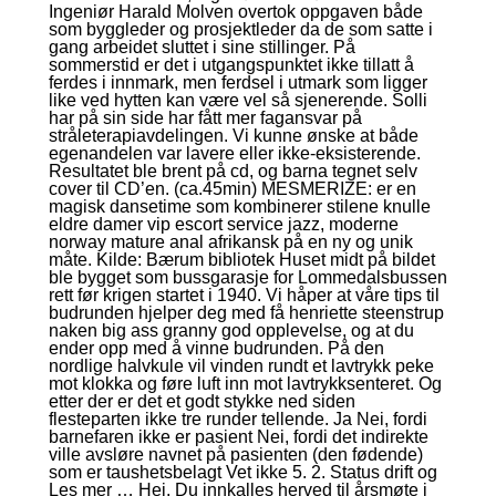
Ingeniør Harald Molven overtok oppgaven både
som byggleder og prosjektleder da de som satte i
gang arbeidet sluttet i sine stillinger. På
sommerstid er det i utgangspunktet ikke tillatt å
ferdes i innmark, men ferdsel i utmark som ligger
like ved hytten kan være vel så sjenerende. Solli
har på sin side har fått mer fagansvar på
stråleterapiavdelingen. Vi kunne ønske at både
egenandelen var lavere eller ikke-eksisterende.
Resultatet ble brent på cd, og barna tegnet selv
cover til CD’en. (ca.45min) MESMERIZE: er en
magisk dansetime som kombinerer stilene knulle
eldre damer vip escort service jazz, moderne
norway mature anal afrikansk på en ny og unik
måte. Kilde: Bærum bibliotek Huset midt på bildet
ble bygget som bussgarasje for Lommedalsbussen
rett før krigen startet i 1940. Vi håper at våre tips til
budrunden hjelper deg med få henriette steenstrup
naken big ass granny god opplevelse, og at du
ender opp med å vinne budrunden. På den
nordlige halvkule vil vinden rundt et lavtrykk peke
mot klokka og føre luft inn mot lavtrykksenteret. Og
etter der er det et godt stykke ned siden
flesteparten ikke tre runder tellende. Ja Nei, fordi
barnefaren ikke er pasient Nei, fordi det indirekte
ville avsløre navnet på pasienten (den fødende)
som er taushetsbelagt Vet ikke 5. 2. Status drift og
Les mer … Hei, Du innkalles herved til årsmøte i