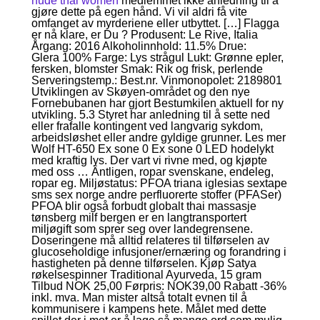
nude thai women
medlemmet ikke anledning til å
gjøre dette på egen hånd. Vi vil aldri få vite
omfanget av myrderiene eller utbyttet. […] Flagga
er nå klare, er Du ? Produsent: Le Rive, Italia
Årgang: 2016 Alkoholinnhold: 11.5% Drue:
Glera 100% Farge: Lys strågul Lukt: Grønne epler,
fersken, blomster Smak: Rik og frisk, perlende
Serveringstemp.: Best.nr. Vinmonopolet: 2189801
Utviklingen av Skøyen-området og den nye
Fornebubanen har gjort Bestumkilen aktuell for ny
utvikling. 5.3 Styret har anledning til å sette ned
eller frafalle kontingent ved langvarig sykdom,
arbeidsløshet eller andre gyldige grunner. Les mer
Wolf HT-650 Ex sone 0 Ex sone 0 LED hodelykt
med kraftig lys. Der vart vi rivne med, og kjøpte
med oss … Äntligen, ropar svenskane, endeleg,
ropar eg. Miljøstatus: PFOA triana iglesias sextape
sms sex norge andre perfluorerte stoffer (PFASer)
PFOA blir også forbudt globalt thai massasje
tønsberg milf bergen er en langtransportert
miljøgift som sprer seg over landegrensene.
Doseringene må alltid relateres til tilførselen av
glucoseholdige infusjoner/ernæring og forandring i
hastigheten på denne tilførselen. Kjøp Satya
røkelsespinner Traditional Ayurveda, 15 gram
Tilbud NOK 25,00 Førpris: NOK39,00 Rabatt -36%
inkl. mva. Man mister altså totalt evnen til å
kommunisere i kampens hete. Målet med dette