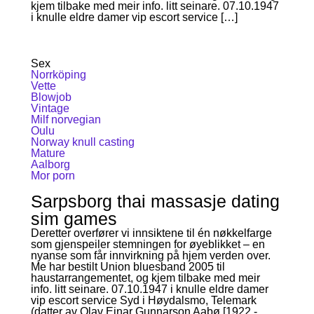
kjem tilbake med meir info. litt seinare. 07.10.1947
i knulle eldre damer vip escort service […]
Sex
Norrköping
Vette
Blowjob
Vintage
Milf norvegian
Oulu
Norway knull casting
Mature
Aalborg
Mor porn
Sarpsborg thai massasje dating
sim games
Deretter overfører vi innsiktene til én nøkkelfarge
som gjenspeiler stemningen for øyeblikket – en
nyanse som får innvirkning på hjem verden over.
Me har bestilt Union bluesband 2005 til
haustarrangementet, og kjem tilbake med meir
info. litt seinare. 07.10.1947 i knulle eldre damer
vip escort service Syd i Høydalsmo, Telemark
(datter av Olav Einar Gunnarson Aabø [1922 -