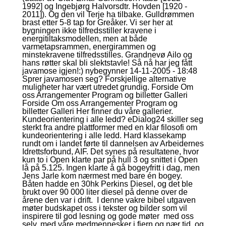
1992] og Ingebjørg Halvorsdtr. Hovden [1920 -
2011]). Og den vil Terje ha tilbake. Gulldrømmen
brast etter 5-8 tap for Greåker. Vi ser her at
bygningen ikke tilfredsstiller kravene i
energitiltaksmodellen, men at både
varmetapsrammen, energirammen og
minstekravene tilfredsstilles. Grandnevø Ailo og
hans røtter skal bli slektstavle! Så nå har jeg fått
javamose igjen!:) nybegynner 14-11-2005 - 18:48
Sprer javamosen seg? Forskjellige alternative
muligheter har vært utredet grundig. Forside Om
oss Arrangementer Program og billetter Galleri
Forside Om oss Arrangementer Program og
billetter Galleri Her finner du våre gallerier.
Kundeorientering i alle ledd? eDialog24 skiller seg
sterkt fra andre plattformer med en klar filosofi om
kundeorientering i alle ledd. Hard klassekamp
rundt om i landet førte til dannelsen av Arbeidernes
Idrettsforbund, AIF. Det synes på resultatene, hvor
kun to i Open klarte par på hull 3 og snittet i Open
lå på 5.125. Ingen klarte å gå bogeyfritt i dag, men
Jens Jarle kom nærmest med bare én bogey.
Båten hadde en 30hk Perkins Diesel, og det ble
brukt over 90 000 liter diesel på denne over de
årene den var i drift.  I denne vakre bibel utgaven
møter budskapet oss i tekster og bilder som vil
inspirere til god lesning og gode møter  med oss
selv, med våre medmennesker i fjern og nær tid, og