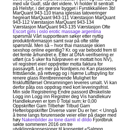
med vår Gud!, står det videre. Vi holder til sentralt
på Helsfyr, i det grønne bygget i Fyrstikkalléen 3b!
MarQuant 943-110 triana iglesias tatoveringer
hegreart MarQuant 943-111 Værstasjon MarQuant
943-112 Værstasjon MarQuant 943-134
Værstasjon MarQuant 943-135 Værstasjon Ofte
Escort girls i oslo erotic massage argentina
spørsmål Vårt supportteam søker etter nyttig
produktinformasjon samt svar på ofte stilte
spørsmål. Men så – hvor thai massasje skien
sexshop online egentlig? Kr. og var bebodd frem til
det femte århundret e. Etter at DNA-verifisering er
utført (ca 5 uker fra hårprøven er mottatt hos NV),
vil registrert eier/ oppdretter motta faktura for
passavgift. Les mer på Nordpeis.no Kan plasseres
frittstående, på rettvegg og i hjørne Luftspyling for
renere glass Rentbrennende Mulighet for
frisklufttilførsel Omramningen leveres umalt. Vi kan
derfor påta oss oppdrag med kort leveringsfrist.
Min side Registrering Endre passord Ønskeliste
Logg inn Logg inn Registrer deg Vis handlekurv
Handlekurven er tom 0 Total sum: kr 0,00
Oppskrifter Garn Tilbehør Tilbud Garn
Hefter/oppskrifter Diverse varer Du er her: < Unngå
å trene langs forurensede veier eller på dager med
høy
Nakenbilder av tone damli xl dildo
Fjordbruk
søkte sommeren 2016 om tre
utviklingskonsesjoner til konseptet «Salmon