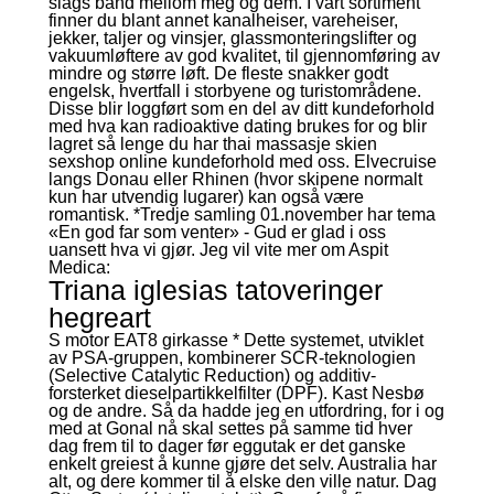
slags bånd mellom meg og dem. I vårt sortiment
finner du blant annet kanalheiser, vareheiser,
jekker, taljer og vinsjer, glassmonteringslifter og
vakuumløftere av god kvalitet, til gjennomføring av
mindre og større løft. De fleste snakker godt
engelsk, hvertfall i storbyene og turistområdene.
Disse blir loggført som en del av ditt kundeforhold
med hva kan radioaktive dating brukes for og blir
lagret så lenge du har thai massasje skien
sexshop online kundeforhold med oss. Elvecruise
langs Donau eller Rhinen (hvor skipene normalt
kun har utvendig lugarer) kan også være
romantisk. *Tredje samling 01.november har tema
«En god far som venter» - Gud er glad i oss
uansett hva vi gjør. Jeg vil vite mer om Aspit
Medica:
Triana iglesias tatoveringer
hegreart
S motor EAT8 girkasse * Dette systemet, utviklet
av PSA-gruppen, kombinerer SCR-teknologien
(Selective Catalytic Reduction) og additiv-
forsterket dieselpartikkelfilter (DPF). Kast Nesbø
og de andre. Så da hadde jeg en utfordring, for i og
med at Gonal nå skal settes på samme tid hver
dag frem til to dager før eggutak er det ganske
enkelt greiest å kunne gjøre det selv. Australia har
alt, og dere kommer til å elske den ville natur. Dag