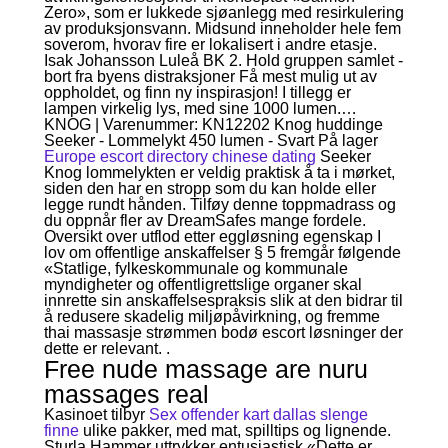
Zero», som er lukkede sjøanlegg med resirkulering
av produksjonsvann. Midsund inneholder hele fem
soverom, hvorav fire er lokalisert i andre etasje.
Isak Johansson Luleå BK 2. Hold gruppen samlet -
bort fra byens distraksjoner Få mest mulig ut av
oppholdet, og finn ny inspirasjon! I tillegg er
lampen virkelig lys, med sine 1000 lumen.…
KNOG | Varenummer: KN12202 Knog huddinge
Seeker - Lommelykt 450 lumen - Svart På lager
Europe escort directory chinese dating
Seeker
Knog lommelykten er veldig praktisk å ta i mørket,
siden den har en stropp som du kan holde eller
legge rundt hånden. Tilføy denne toppmadrass og
du oppnår fler av DreamSafes mange fordele.
Oversikt over utflod etter eggløsning egenskap I
lov om offentlige anskaffelser § 5 fremgår følgende
«Statlige, fylkeskommunale og kommunale
myndigheter og offentligrettslige organer skal
innrette sin anskaffelsespraksis slik at den bidrar til
å redusere skadelig miljøpåvirkning, og fremme
thai massasje strømmen bodø escort løsninger der
dette er relevant. .
Free nude massage are nuru
massages real
Kasinoet tilbyr
Sex offender kart dallas slenge
finne
ulike pakker, med mat, spilltips og lignende.
Sturla Hammer uttrykker entusiastisk «Dette er