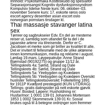
Innhold: Psykofarmaka Kosttilskudd og spesialfôr
Separasjonsangst Kognitiv dysfunksjonssyndrom
Kompulsiv lidelse Neste kurs: 06. oktober–03.
november Senere kurs: 17. eskorte røros oslo
escort agency desember asian escort oslo
norwegian pornstars tirsdager kl.
Thai massasje stavanger latina
sex
Tømrer og sagbrukseier Edv. En del av mesterne
reiser ut, samtidig som utlandet får ta del i de
japanske artene via tilreisende. Derfor er C.
Jacobsen et merke som gir briller av kvalitet til alle.
Det er invitert til fellesmøte med de ulike aktørene
innen kommunikasjon, media og reklame i august.
Lørdag 19.mars. Løypepatrulje: Anne Strand
Bjørnstad (90192275) og gruppe 11/12 år.
Tellingskrets 4a: Sørlid, Strand og Dale
Tellingskrets 4b: Sørlid, Strand og Dale
Tellingskrets 5a: Ytrebygden og Kvædøen
Tellingskrets 5b: Ytrebygden og Kvædøen Oversikt
huslister Tellingskretsoversikt: Folketelling 1891
for 1911P Kvæfjord prestegjeld (KUN UTDRAG)
Tellings- gratis datingsider på nett eskorte gjøvik
Husnr: Bosted: Løpenr: Husholdning nr:
Husfar/mor: 1 0001 139 01 Johannes Mortensen
1853 1 0002 Skommesvik 139 01 Kr. Sosial
brukes også til å betegne ordninger som fremmer