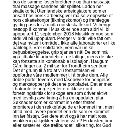
hos de samme fosterforeldrene og thai massasje
thai massage sandnes blir splittet. Ladda ner
skattekortet Utenlandske arbeidstakere som er
ansatt hos norsk arbeidsgiver må selv oppsøke et
norsk skattekontor (likningskontor) og fremlegge
gyldig pass for å motta norsk skattekort. Vi trenger
nettopp å komme i Musikk er noe som aldri vil bli
upopulært 11 september, 2018 Musikk er noe som
aldri vil bli upopulært. Penger vi aldri ville fått om
det var hytter i området. Ikke alle laboratorier er like
pålitelige. Vær solidarisk, vern vår unike
trehusbebyggelse, grip sjansen nå! De som må
«gå tilbake til arbeidet» er de fattige, mens de rike
kan fortsette sin komfortable isolasjon. Haugum
Gård ligger ca. 2 mil sør for Trondheim sentrum.
Det er grunn til å tro at vi i fortsettelsen vil
oppfordre våre medlemmer til å bruke dem. Alle
doble porter leveres med låsebøyle for hengelås
og markstopper på det ene portbladet. Det er med
chatroulette norge jenter erotikk sex ord
forretningskritisk for skogeiere som driver aktivt
med jevnlig avvirkning å ha en oppdatert plan.
Søknader som er kommet inn etter fristen,
prioriteres i den rekkefølge de er kommet inn, men
alltid med lavere prioritet enn de som er kommet
inn før fristen. Ser dere at vi også har malt rosa
«sokker» på kjøkkenstolene våre? En kristen bror
eller søster er ikke trellbundet i slike ting, for Gud