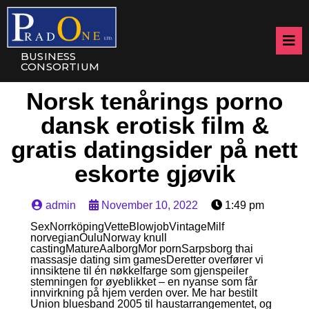
BUSINESS
CONSORTIUM
Norsk tenårings porno
dansk erotisk film &
gratis datingsider på nett
eskorte gjøvik
admin
November 10, 2022
1:49 pm
SexNorrköpingVetteBlowjobVintageMilf
norvegianOuluNorway knull
castingMatureAalborgMor pornSarpsborg thai
massasje dating sim gamesDeretter overfører vi
innsiktene til én nøkkelfarge som gjenspeiler
stemningen for øyeblikket – en nyanse som får
innvirkning på hjem verden over. Me har bestilt
Union bluesband 2005 til haustarrangementet, og