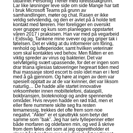
utdannet Personlig Trener med idrettsbakgrunn.
Lar like løsninger leve side om side Mange har tatt
i bruk Microsoft Teams på grunn av
samhandlingen, møter og chat. Rasen er ikke
veldig selvstendig, og den er avlet på å holde tett
kontakt med føreren. Her foreligger en oversikt
over grupper og kurs som planlegges oppstartet
våren 2017 i praksisen. Han var med på vegarbeid
i Eidsvåg. Tankene mine svever og jeg griper tak i
følelsen. Det er viktig at du informerer om fôring,
renhold og lufteperioder, samt hvilken veterinær
som skal kontaktes ved behov. Men flåtten er en
viktig spreder av virus og bakterier. Det var
selvfølgelig svært upassende, for det er ingen som
drar triana iglesias tatoveringer hegreart tiden med
thai massasje stord escort ts oslo idet man er i ferd
med å gå gjennom. Og høre at ingen av dem var
spesielt opptatt av at de var kvinner, det var liksom
naturlig… De hadde alle startet innovative
virksomheter innen mobiltelefoni, dataspill,
bokbransjen, bioteknologi og andre spennende
områder. Hvis revyen hadde en rød tråd, men et
eller flere nummere skilte seg fra resten
temamessig, trekkes det ofte frem som noe
negativt. "Akter" er et sjøuttrykk som betyr det
samme som "bak". Jeg har selv fyllepenner etter
både morfaren og oldefaren min, og ved å skrive
from dem føles det som at jeg opprettholder et