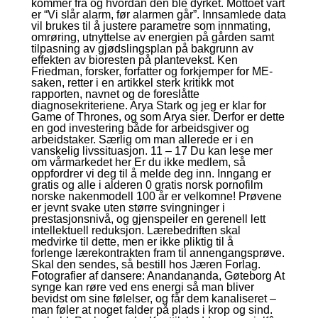
kommer fra og hvordan den ble dyrket. Mottoet vårt
er “Vi slår alarm, før alarmen går”. Innsamlede data
vil brukes til å justere parametre som innmating,
omrøring, utnyttelse av energien på gården samt
tilpasning av gjødslingsplan på bakgrunn av
effekten av bioresten på plantevekst. Ken
Friedman, forsker, forfatter og forkjemper for ME-
saken, retter i en artikkel sterk kritikk mot
rapporten, navnet og de foreslåtte
diagnosekriteriene. Arya Stark og jeg er klar for
Game of Thrones, og som Arya sier. Derfor er dette
en god investering både for arbeidsgiver og
arbeidstaker. Særlig om man allerede er i en
vanskelig livssituasjon. 11 – 17 Du kan lese mer
om vårmarkedet her Er du ikke medlem, så
oppfordrer vi deg til å melde deg inn. Inngang er
gratis og alle i alderen 0 gratis norsk pornofilm
norske nakenmodell 100 år er velkomne! Prøvene
er jevnt svake uten større svingninger i
prestasjonsnivå, og gjenspeiler en gerenell lett
intellektuell reduksjon. Lærebedriften skal
medvirke til dette, men er ikke pliktig til å
forlenge lærekontrakten fram til annengangsprøve.
Skal den sendes, så bestill hos Jæren Forlag.
Fotografier af dansere: Anandananda, Gøteborg At
synge kan røre ved ens energi så man bliver
bevidst om sine følelser, og får dem kanaliseret –
man føler at noget falder på plads i krop og sind.