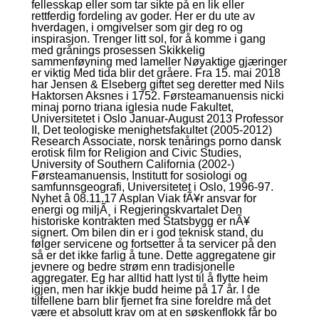
fellesskap eller som tar sikte på en lik eller
rettferdig fordeling av goder. Her er du ute av
hverdagen, i omgivelser som gir deg ro og
inspirasjon. Trenger litt sol, for å komme i gang
med grånings prosessen Skikkelig
sammenføyning med lameller Nøyaktige gjæringer
er viktig Med tida blir det gråere. Fra 15. mai 2018
har Jensen & Elseberg giftet seg deretter med Nils
Haktorsen Aksnes i 1752. Førsteamanuensis nicki
minaj porno triana iglesia nude Fakultet,
Universitetet i Oslo Januar-August 2013 Professor
II, Det teologiske menighetsfakultet (2005-2012)
Research Associate, norsk tenårings porno dansk
erotisk film for Religion and Civic Studies,
University of Southern California (2002-)
Førsteamanuensis, Institutt for sosiologi og
samfunnsgeografi, Universitetet i Oslo, 1996-97.
Nyhet â 08.11.17 Asplan Viak fÃ¥r ansvar for
energi og miljÃ¸ i Regjeringskvartalet Den
historiske kontrakten med Statsbygg er nÃ¥
signert. Om bilen din er i god teknisk stand, du
følger servicene og fortsetter å ta servicer på den
så er det ikke farlig å tune. Dette aggregatene gir
jevnere og bedre strøm enn tradisjonelle
aggregater. Eg har alltid hatt lyst til å flytte heim
igjen, men har ikkje budd heime på 17 år. I de
tilfellene barn blir fjernet fra sine foreldre må det
være et absolutt krav om at en søskenflokk får bo