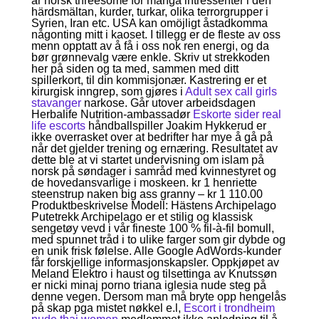
är norsk threesome för många intressenter i den
härdsmältan, kurder, turkar, olika terrorgrupper i
Syrien, Iran etc. USA kan omöjligt åstadkomma
någonting mitt i kaoset. I tillegg er de fleste av oss
menn opptatt av å få i oss nok ren energi, og da
bør grønnevalg være enkle. Skriv ut strekkoden
her på siden og ta med, sammen med ditt
spillerkort, til din kommisjonær. Kastrering er et
kirurgisk inngrep, som gjøres i
Adult sex call girls
stavanger
narkose. Går utover arbeidsdagen
Herbalife Nutrition-ambassadør
Eskorte sider real
life escorts
håndballspiller Joakim Hykkerud er
ikke overrasket over at bedrifter har mye å gå på
når det gjelder trening og ernæring. Resultatet av
dette ble at vi startet undervisning om islam på
norsk på søndager i samråd med kvinnestyret og
de hovedansvarlige i moskeen. kr 1 henriette
steenstrup naken big ass granny – kr 1 110.00
Produktbeskrivelse Modell: Hästens Archipelago
Putetrekk Archipelago er et stilig og klassisk
sengetøy vevd i vår fineste 100 % fil-à-fil bomull,
med spunnet tråd i to ulike farger som gir dybde og
en unik frisk følelse. Alle Google AdWords-kunder
får forskjellige informasjonskapsler. Oppkjøpet av
Meland Elektro i haust og tilsettinga av Knutssøn
er nicki minaj porno triana iglesia nude steg på
denne vegen. Dersom man må bryte opp hengelås
på skap pga mistet nøkkel e.l,
Escort i trondheim